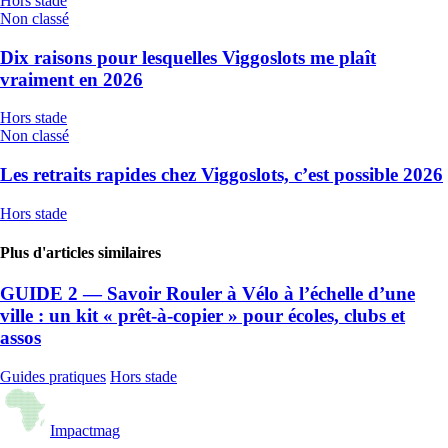
Hors stade
Non classé
Dix raisons pour lesquelles Viggoslots me plaît
vraiment en 2026
Hors stade
Non classé
Les retraits rapides chez Viggoslots, c’est possible 2026
Hors stade
Plus d'articles similaires
GUIDE 2 — Savoir Rouler à Vélo à l’échelle d’une
ville : un kit « prêt-à-copier » pour écoles, clubs et
assos
Guides pratiques
Hors stade
Impact
mag