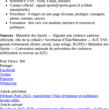
Référent·e VSS : Nom, e-mail, horaires
Contact officiel : signal-sports@sports.gouv.fr (cellule
ministérielle)
Procédure : 6 étapes en une page (écouter, protéger, consigner,
alerter, orienter, suivre)
Formation : lien vers vos modules internes et ressources
publiques
Sources
: Ministère des Sports — Signaler une violence (adresse
officielle, rôle de la cellule) • Secrétariat d’État/Ministère — KIT VSS
grands événements (fiches circuit, zone refuge, RGPD) • Ministère des
Sports — Convention nationale de prévention des violences
(référentiels et renvois au KIT)
Post Views:
306
Partager
Facebook
Twitter
Pinterest
WhatsApp
Article précédent
Héritage Paris 2024 : transformer l’élan olympique en politiques
locales utiles
Article suivant
Pass’Sport 2025-2026 : comment une ville peut « convertir » l’aide en